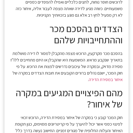
לרוכשים חוסר נוחות, לחצים כלכליים ואפילו להפסדים כספיים
משמעותיים. כשזה מגיע לדירה שאתה מצפה לעבור אליה, איחור כזה
לא רק מפעיל לחץ רב אלא גם פוגע בזכויותיך הקנייניות.
הצדדים בהסכם מכר
וההתחייבויות שלהם
בהסכם מכר מקרקעין, הרוכש מצפה מהקבלן למסור לו דירה מושלמת
בתאריך שנקבע מראש. המשמעות היא שהקבלן או היזם מתחייבים ללו"ז
מסירה מדויק, ובמקרה של עיכובים נדרשים לפצות את הרוכש. על פי
חוק המכר, ישנם נהלים ברורים הקובעים את חובות הצדדים במקרה של
איחור במסירת הדירה
.
מהם הפיצויים המגיעים במקרה
של איחור?
חוק המכר קובע כי במקרה של איחור במסירת הדירה, הרוכש זכאי
לפיצוי כספי אשר יכול להיערך על פי קריטריונים מסוימים, כגון תקופת
האיחור והעלות החלופית של מגורים זמניים. החישוב נעשה בדרך כלל