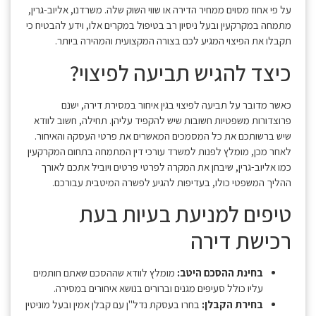
על פי אחוז מסוים ממחיר הדירה או שווי השוק שלה. משרדנו, אליוב-גרין,
מתמחה במקרקעין ובעל ניסיון רב בטיפול במקרים אלו, וידע להבטיח כי
תקבלו את הפיצוי המגיע לכם בצורה המקצועית והמהירה ביותר.
כיצד להגיש תביעה לפיצוי?
כאשר מדובר על תביעה לפיצוי בגין איחור במסירת דירה, ישנם
פרוצדורות משפטיות חשובות שיש להקפיד עליהן. תחילה, חשוב לוודא
שיש ברשותכם את כל המסמכים המאשרים את פרטי העסקה והאיחור.
לאחר מכן, מומלץ לפנות למשרד עורכי דין המתמחה בתחום המקרקעין
כמו אליוב-גרין, שיבחן את המקרה לפרטי פרטים ויוביל אתכם לאורך
ההליך המשפטי כולו, בעדיפות להגיע לפשרה המיטבית עבורכם.
טיפים למניעת בעיות בעת
רכישת דירה
בחינת ההסכם היטב:
מומלץ לוודא שההסכם שאתם חותמים
עליו כולל סעיפים מגנים וברורים בנושא איחורים במסירה.
בחירת הקבלן:
בחרו בעסקת נדל"ן עם קבלן אמין ובעל מוניטין