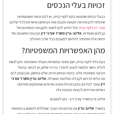
זכויות בעלי הנכסים
כבעלי נכסים שנמצאו בהם ליקויי בנייה, יש לכם זכויות משמעותיות
שיכולות להבטיח את תקינות המבנה ואת הביטחון האישי והכלכלי שלכם.
עורך דין ליקויי בנייה
יכול לסייע לכם לשמר ולעגן את זכויותיכם מול
קבלנים ומוסדות.
אליוב-גרין משרד עורכי דין
מבין את החשיבות של
זכויות אלה ומתחייב להלחם למענכם בכל שלבי התהליך.
מהן האפשרויות המשפטיות?
בעת גילוי ליקויי בנייה, ישנן מספר אפשרויות פעולה משפטיות. ניתן לגשת
להליך גישור ולנסות להגיע להסדר בדרכי שלום, או לבחור בניהול
תביעה משפטית מלא. בזכות הניסיון הרחב שלנו בתחום, אנו נעניק לכם
את הליווי הדרוש לקבלת החלטות מושכלת.
אליוב-גרין משרד עורכי
דין
עומד לצידכם במצבים אלו ומציע שירותים שמספקים פתרונות
רווחיים ויצירתיים לבעיות סבוכות אלו.
אליוב-גרין משרד עורכי דין – כאן למענכם
במשרד
אליוב-גרין
אנו מבינים את הערך שעלולים להפגום בו פספוסי
בנייה ומבינים את הצורך בהגנה משפטית מקצועית. עם ניסיון עשיר