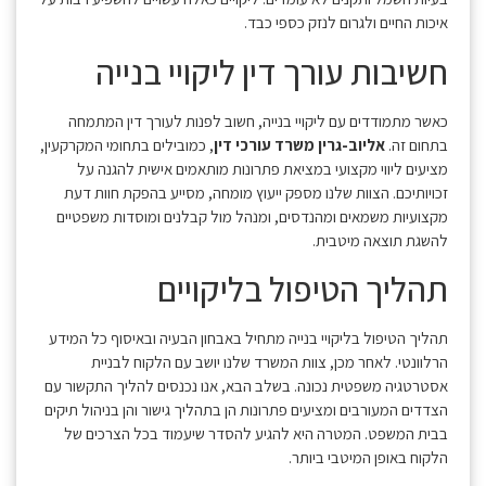
איכות החיים ולגרום לנזק כספי כבד.
חשיבות עורך דין ליקויי בנייה
כאשר מתמודדים עם ליקויי בנייה, חשוב לפנות לעורך דין המתמחה
בתחום זה.
אליוב-גרין משרד עורכי דין
, כמובילים בתחומי המקרקעין,
מציעים ליווי מקצועי במציאת פתרונות מותאמים אישית להגנה על
זכויותיכם. הצוות שלנו מספק ייעוץ מומחה, מסייע בהפקת חוות דעת
מקצועיות משמאים ומהנדסים, ומנהל מול קבלנים ומוסדות משפטיים
להשגת תוצאה מיטבית.
תהליך הטיפול בליקויים
תהליך הטיפול בליקויי בנייה מתחיל באבחון הבעיה ובאיסוף כל המידע
הרלוונטי. לאחר מכן, צוות המשרד שלנו יושב עם הלקוח לבניית
אסטרטגיה משפטית נכונה. בשלב הבא, אנו נכנסים להליך התקשור עם
הצדדים המעורבים ומציעים פתרונות הן בתהליך גישור והן בניהול תיקים
בבית המשפט. המטרה היא להגיע להסדר שיעמוד בכל הצרכים של
הלקוח באופן המיטבי ביותר.