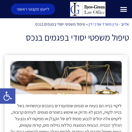
לייעוץ מקצועי ראשוני
אליוב - גרין משרד עורכי דין
»
טיפול משפטי יסודי בפגמים בנכס
טיפול משפטי יסודי בפגמים בנכס
פתח סרגל 
ליקויי בנייה הם בעיות או פגמים שמתעוררים במבנים ובתשתיות בשל
בנייה לקויה, תכנון לא מדויק או שימוש בחומרים פגומים. לעיתים קרובות,
ליקויים אלה יכולים לנבוע ממחדלים של הקבלן או מפיקוח לא נכון על
תהליך הבנייה. הבעיות הנפוצות כוללות נזילות מים, קירות עקומים,
בעיות חשמל ותקנים לא עומדים. ליקויים כאלה עשויים להשפיע רבות על