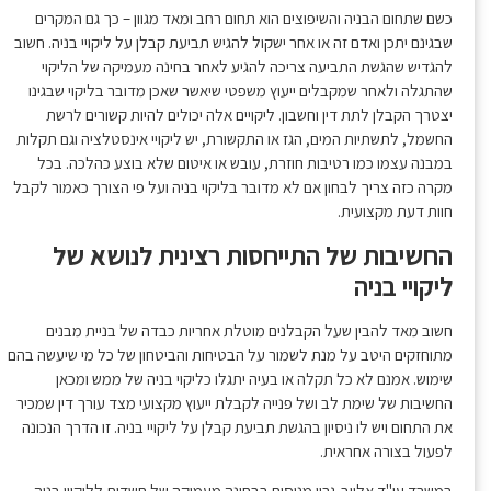
כשם שתחום הבניה והשיפוצים הוא תחום רחב ומאד מגוון – כך גם המקרים
שבגינם יתכן ואדם זה או אחר ישקול להגיש תביעת קבלן על ליקויי בניה. חשוב
להגדיש שהגשת התביעה צריכה להגיע לאחר בחינה מעמיקה של הליקוי
שהתגלה ולאחר שמקבלים ייעוץ משפטי שיאשר שאכן מדובר בליקוי שבגינו
יצטרך הקבלן לתת דין וחשבון. ליקויים אלה יכולים להיות קשורים לרשת
החשמל, לתשתיות המים, הגז או התקשורת, יש ליקויי אינסטלציה וגם תקלות
במבנה עצמו כמו רטיבות חוזרת, עובש או איטום שלא בוצע כהלכה. בכל
מקרה כזה צריך לבחון אם לא מדובר בליקוי בניה ועל פי הצורך כאמור לקבל
חוות דעת מקצועית.
החשיבות של התייחסות רצינית לנושא של
ליקויי בניה
חשוב מאד להבין שעל הקבלנים מוטלת אחריות כבדה של בניית מבנים
מתוחזקים היטב על מנת לשמור על הבטיחות והביטחון של כל מי שיעשה בהם
שימוש. אמנם לא כל תקלה או בעיה יתגלו כליקוי בניה של ממש ומכאן
החשיבות של שימת לב ושל פנייה לקבלת ייעוץ מקצועי מצד עורך דין שמכיר
את התחום ויש לו ניסיון בהגשת תביעת קבלן על ליקויי בניה. זו הדרך הנכונה
לפעול בצורה אחראית.
במשרד עו"ד אליוב-גרין מנוסים בבחינה מעמיקה של חשדות לליקויי בניה