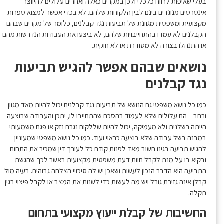
בעלי שאיפות לרווח כלכלי ולכן במקרים כאלה ואחרים עלולים להיווצר
אינטרסים מנוגדים בינם לבין הלקוחות שלהם. לא בכדי אפשר למצוא ספרות
מקצועית ומשפטית מגוונת של תביעות נגד קבלנים, כלומר של מקרים שבהם
הקבלנים לא עמדו בהתחייבויות שלהם, לא ביצעו את העבודות הנדרשות מהם
או התנהלו בצורה לא מסודרת או לא חוקית.
נושאים שבהם אפשר להגיש תביעות
נגד קבלנים
כמו כל נושא משפטי גם הנושא של תביעות נגד קבלנים יכול להיות מאד מגוון
ורחב – הם עלולים שלא לעמוד בהסכם שהתחייבו לו, יתכן והעבודה שבוצעה
הייתה רשלנית ולא מעמיקה, יכול להיות שללקוח נגרם נזק או פגם משמעותי
במבנה בשל עבודה שלא בוצעה כראוי ועוד. כמו כל נושא משפטי שמעוניין
להגיש תביעה בגינו חשוב מאד לפנות קודם כל לעורך דין שמכיר את התחום
ובקיא בו על מנת לקבל חוות דעת משפטית מקצועית באשר לכך שהגשת
התביעה היא הדבר הנכון לעשות ושאכן יש לה סיכויי הצלחה גבוהים. בעיה מול
קבלן אינה גזירת גורל ויש מה לעשות כדי לשנות את המצב או לקבל פיצוי בגין
תקלה.
החשיבות של קבלת ייעוץ מקצועי בתחום