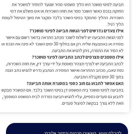
תביעה לפינוי מושכר היא הליך משפטי מהיר שנועד להחזיר למשכיר את
החזקה בנכס כאשר השוכר מפר את חוזה השכירות או אינו משלם את דמי
השכירות. ההליך מתמקד בפינוי השוכר בלבד ומקצר את משך הטיפול לעומת
הליך רגיל.
אילו צעדים נדרשים לפני הגשת תביעה לפינוי מושכר?
לפני הגשת התביעה יש לשלוח לשוכר מכתב התראה בדואר רשום עם אישור
מסירה או באמצעות שליח. רק אם בחלוף 30 ימים השוכר לא פינה את הנכס או
לא הסיר את ההפרה, ניתן להגיש את התביעה.
אילו מסמכים מצרפים לכתב התביעה לפינוי מושכר?
לכתב התביעה יש לצרף תצהיר מאומת על ידי עורך דין, את חוזה השכירות,
נסח טאבו, מכתב ההתראה ואישור המסירה. הנתבע נדרש להגיש כתב הגנה
בתוך 30 ימים מקבלת התביעה.
האם אפשר לתבוע גם חוב כספי במסגרת אותה תביעה?
בתביעה לפינוי מושכר בית המשפט דן בפינוי השוכר בלבד. אם המשכיר מבקש
לתבוע גם סעדים כספיים, עליו להגיש תביעה נפרדת לבית המשפט המוסמך,
וזאת ללא צורך בבקשה לפיצול סעדים.
לקבלת ייעוץ, השאירו פרטים ונחזור אליכם: