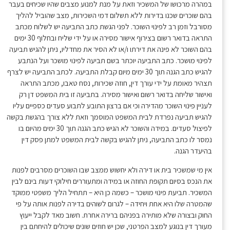
במהרה מרכושו של המשכיר וזאת על מנת למנוע מצבים שהיו שכיחים בעבר
בהם שוכרים שכנו בדירות ללא תשלום דמי השכירות, מצב שהוביל להליך
מסורבל וזמן רב לפינוי השוכר. לפני הגשת כתב התביעה יש לשלוח מכתב
התראה בדואר רשום בצירוף אישור מסירה או על ידי שליח ובחלוף 30 ימים
בהם השוכר לא פינה את דירתו ו/או לא הסיר את מחדליו, ניתן להגיש תביעה
לפינוי מושכר. כתב התביעה יוכתר בשם תביעה לפינוי מושכר ועל הנתבע
להגיש כתב הגנה תוך 30 ימים מיום קבלת התביעה. לכתב התביעה יש לצרף
תצהיר מאומת על ידי עורך דין, חוזה שכירות, נסח טאבו, מכתב התראה
ואישור שליחה בדואר רשום ואישור מסירה. בתביעה זו בית המשפט דן רק
לעניין פינוי השוכר מהדירה וכי אם ברצון התובע לתבוע סעדים כספיים עליו
להגיש תביעה נפרדת לבית המשפט המוסמך וזאת ללא צורך בהגשת בקשה
לפיצול סעדים. במידה והשוכר לא הגיש כתב הגנה תוך 30 ימים מהיום בו
נמסר לו כתב התביעה, ניתן להגיש בקשה לבית המשפט למתן פסק דין
בהיעדר הגנה.
אין מי שמשכיר בית או דירה ולא יחשוש ממצב שבו השוכרים מסרבים לפנות
את הנכס בסיום תקופת החוזה או במידה ומתעוררים חילוקי דעות בינם לבין
המשכיר. תביעת פינוי מושכר – כשמה כן היא – תתחיל הליך משפטי ממוקד
שהמטרה שלו היא אחת ויחידה – לגרום לשוהים בדירה לפנות אותה על פי
החוק ובצורה שלא מותירה בפניהם ברירה אחרת. חשוב מאד לקבל ייעוץ
מעורך דין בנוגע למצב הפרטני, שכן יש חוזים שונים שיכולים להיחתם בין