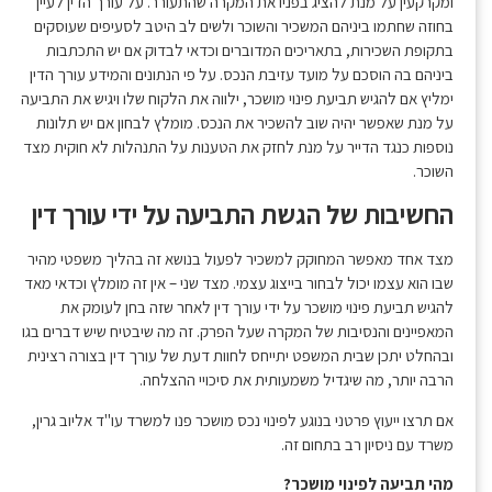
ומקרקעין על מנת להציג בפניו את המקרה שהתעורר. על עורך הדין לעיין
בחוזה שחתמו ביניהם המשכיר והשוכר ולשים לב היטב לסעיפים שעוסקים
בתקופת השכירות, בתאריכים המדוברים וכדאי לבדוק אם יש התכתבות
ביניהם בה הוסכם על מועד עזיבת הנכס. על פי הנתונים והמידע עורך הדין
ימליץ אם להגיש תביעת פינוי מושכר, ילווה את הלקוח שלו ויגיש את התביעה
על מנת שאפשר יהיה שוב להשכיר את הנכס. מומלץ לבחון אם יש תלונות
נוספות כנגד הדייר על מנת לחזק את הטענות על התנהלות לא חוקית מצד
השוכר.
החשיבות של הגשת התביעה על ידי עורך דין
מצד אחד מאפשר המחוקק למשכיר לפעול בנושא זה בהליך משפטי מהיר
שבו הוא עצמו יכול לבחור בייצוג עצמי. מצד שני – אין זה מומלץ וכדאי מאד
להגיש תביעת פינוי מושכר על ידי עורך דין לאחר שזה בחן לעומק את
המאפיינים והנסיבות של המקרה שעל הפרק. זה מה שיבטיח שיש דברים בגו
ובהחלט יתכן שבית המשפט יתייחס לחוות דעת של עורך דין בצורה רצינית
הרבה יותר, מה שיגדיל משמעותית את סיכויי ההצלחה.
אם תרצו ייעוץ פרטני בנוגע לפינוי נכס מושכר פנו למשרד עו"ד אליוב גרין,
משרד עם ניסיון רב בתחום זה.
מהי תביעה לפינוי מושכר?