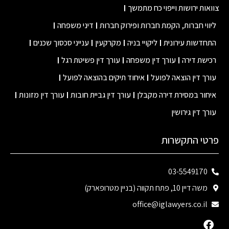
אות ירושות וייפוי כח מתמשך
ווי חברות, הקמת חברות ופירוק חברות
דיני משפחה
חדשות עירונית
ליקויי בניה
מקרקעין
ענייני סכסוך שכנים
ישת דירה
עורך דין משפחה
עורך דין פשיטת רגל
רך דין הוצאה לפועל
איחוד תיקים בהוצאה לפועל
חור במסירת דירה מקבלן
עורך דין גביית חובות
עורך דין מזונות
רך דין גירושין
טי התקשרות
03-5549170
משה דיין 10, פתח תקווה (בניין מטרופארק)
office@iglawyers.co.il