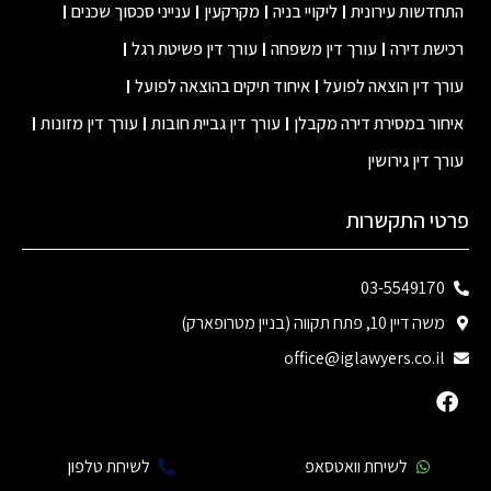
חדשות עירונית
ליקויי בניה
מקרקעין
ענייני סכסוך שכנים
ישת דירה
עורך דין משפחה
עורך דין פשיטת רגל
רך דין הוצאה לפועל
איחוד תיקים בהוצאה לפועל
חור במסירת דירה מקבלן
עורך דין גביית חובות
עורך דין מזונות
רך דין גירושין
טי התקשרות
03-5549170
משה דיין 10, פתח תקווה (בניין מטרופארק)
office@iglawyers.co.il
לשיחת וואטסאפ
לשיחת טלפון