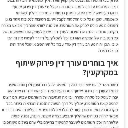
פירוק בעלות משותפת בנכס מקרקעין הוא תהליך משפטי שחייב להתבצע
בצורה פרטנית עבור כל מקרה ומקרה ורק על ידי עורך דין פירוק שיתוף
במקרקעין שיש לו את הידע והניסיון בתחום זה. מדובר בהליך משפטי
משמעותי, שכן יש כל מיני החלטות לקבל ויש גם חשיבות לנסיבות אשר בגינן
השותפים מעוניינים לפרק את השותפות. על מנת לוודא שההליך מבוצע בצורה
תקינה, שקופה והוגנת יש חשיבות לעורך הדין שיבין לעומק את המשמעויות של
כל הנסיבות של המקרה והוא גם יוכל להמליץ על הדרך לעשות את זה הכי
טוב. יתכן ויהיה מעורב עורך דין אחד עבור כל השותפים או שכל אחד יהיה
מיוצג בנפרד.
איך בוחרים עורך דין פירוק שיתוף
במקרקעין?
חשוב מאד לדעת שמדובר בהליך משפטי לכל דבר ועניין ולכן חובה שיהיה
בתמונה עורך דין פירוק שיתוף במקרקעין בעל הידע והניסיון הנדרשים. הוא
יבחן לעומק כל מקרה ומקרה, יבין את הנסיבות של השותפים שבגינן הם רוצים
להפסיק את השותפות, ימליץ על דרך הפעולה הנכונה והכדאית ביותר בכל
מקרה ובכל מצב וכמובן יעזור להם לדאוג לשותפים או בעלים חדשים. בדרך זו
אפשר להיות בטוחים שההליך יתבצע בצורה תקינה, הוגנת, נכונה וכזאת
שלאחריה יוכלו השותפים לשעבר להמשיך בחייהם בלי שהם בעלים משותפים