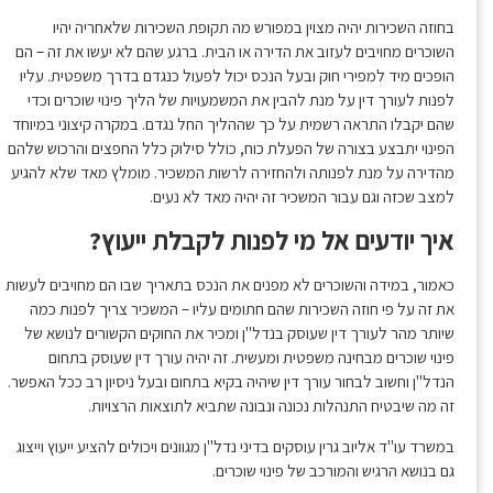
בחוזה השכירות יהיה מצוין במפורש מה תקופת השכירות שלאחריה יהיו
השוכרים מחויבים לעזוב את הדירה או הבית. ברגע שהם לא יעשו את זה – הם
הופכים מיד למפירי חוק ובעל הנכס יכול לפעול כנגדם בדרך משפטית. עליו
לפנות לעורך דין על מנת להבין את המשמעויות של הליך פינוי שוכרים וכדי
שהם יקבלו התראה רשמית על כך שההליך החל נגדם. במקרה קיצוני במיוחד
הפינוי יתבצע בצורה של הפעלת כוח, כולל סילוק כלל החפצים והרכוש שלהם
מהדירה על מנת לפנותה ולהחזירה לרשות המשכיר. מומלץ מאד שלא להגיע
למצב שכזה וגם עבור המשכיר זה יהיה מאד לא נעים.
איך יודעים אל מי לפנות לקבלת ייעוץ?
כאמור, במידה והשוכרים לא מפנים את הנכס בתאריך שבו הם מחויבים לעשות
את זה על פי חוזה השכירות שהם חתומים עליו – המשכיר צריך לפנות כמה
שיותר מהר לעורך דין שעוסק בנדל"ן ומכיר את החוקים הקשורים לנושא של
פינוי שוכרים מבחינה משפטית ומעשית. זה יהיה עורך דין שעוסק בתחום
הנדל"ן וחשוב לבחור עורך דין שיהיה בקיא בתחום ובעל ניסיון רב ככל האפשר.
זה מה שיבטיח התנהלות נכונה ונבונה שתביא לתוצאות הרצויות.
במשרד עו"ד אליוב גרין עוסקים בדיני נדל"ן מגוונים ויכולים להציע ייעוץ וייצוג
גם בנושא הרגיש והמורכב של פינוי שוכרים.