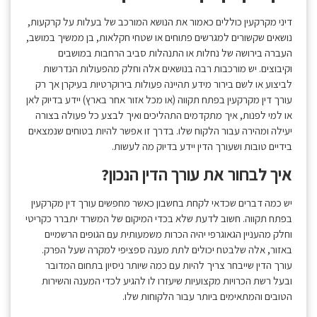
דיני מקרקעין כוללים כאמור את הנושא המורכב של בעלות על קרקעות,
נושאים שקשורים למגרשים פתוחים או שטחי חקלאות, בן ממשיך במושב,
העברה בירושה של נחלות או התנהלות סביב הרחבות במושבים
וקיבוצים. יש מורכבות רבה בנושאים אלה וחלק מהפעולות הנדרשות
לביצוע או לשם בירור מידע תהיינה פעולות בירוקרטיות בעיקרן אך רק
עורך דין מקרקעין בפתח תקווה (או מכל אזור אחר בארץ) יידע בדיוק לאן
או למי לפנות, איך מתקדמים התהליכים ואיך לבצע כל פעולה בצורה
יעילה ומהירה עבור הלקוח שלו. בדרך זו אפשר להיות בטוחים שנמצאים
בידיים טובות ושעורך הדין יידע בדיוק מה לעשות.
איך לבחור את עורך הדין הנכון?
יש כמה דברים שכדאי לקחת בחשבון כאשר מחפשים עורך דין מקרקעין
בפתח תקווה. חשוב לדעת שלא בכדי המיקום של המשרד יתברר כקריטי
וחלק מהעניין הגאוגרפי יהיה הכרות משמעותית עם הגופים הרשמיים
באזור, אלה שלבטח יכולים לתת מענה ספציפי למקרה שעל הפרק.
עורך הדין שייבחר צריך להיות עם כמה שיותר ניסיון בתחום המדובר
ובעל רשת הכרויות מקצועיות שיעזרו לו להגיע לכדי המענה והשירות
הטובים והמתאימים ביותר עבור הלקוחות שלו.