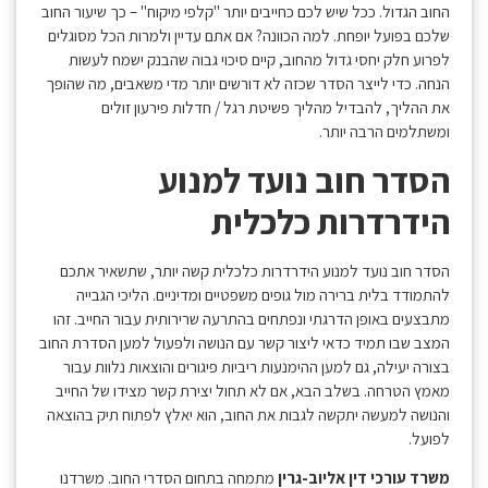
החוב הגדול. ככל שיש לכם כחייבים יותר "קלפי מיקוח" – כך שיעור החוב
שלכם בפועל יופחת. למה הכוונה? אם אתם עדיין ולמרות הכל מסוגלים
לפרוע חלק יחסי גדול מהחוב, קיים סיכוי גבוה שהבנק ישמח לעשות
הנחה. כדי לייצר הסדר שכזה לא דורשים יותר מדי משאבים, מה שהופך
את ההליך, להבדיל מהליך פשיטת רגל / חדלות פירעון זולים
ומשתלמים הרבה יותר.
הסדר חוב נועד למנוע
הידרדרות כלכלית
הסדר חוב נועד למנוע הידרדרות כלכלית קשה יותר, שתשאיר אתכם
להתמודד בלית ברירה מול גופים משפטיים ומדיניים. הליכי הגבייה
מתבצעים באופן הדרגתי ונפתחים בהתרעה שרירותית עבור החייב. זהו
המצב שבו תמיד כדאי ליצור קשר עם הנושה ולפעול למען הסדרת החוב
בצורה יעילה, גם למען ההימנעות ריביות פיגורים והוצאות נלוות עבור
מאמץ הטרחה. בשלב הבא, אם לא תחול יצירת קשר מצידו של החייב
והנושה למעשה יתקשה לגבות את החוב, הוא יאלץ לפתוח תיק בהוצאה
לפועל.
משרד עורכי דין אליוב-גרין
מתמחה בתחום הסדרי החוב. משרדנו