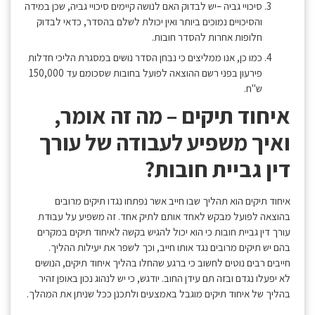
סיכויי גביה –יש לבדוק האם לנושה קיימים סיכויי גביה, שכן במידה
והסיכויים נמוכים ביותר ואין יכולת לשלם בהסדר, כדאי לבדוק
חלופות אחרות להסדר חובות.
כמו כן, אנו ממליצים כי נבחן הסדר נושים במסגרת הליכי חדלות
פירעון בפני רשם ההוצאה לפועל בחובות שסכומם עד 150,000
ש"ח.
איחוד תיקים – מה זה אומר,
ואיך משפיע לעבודה של עורך
דין גביית חובות?
איחוד תיקים הוא תהליך שבו חייב אשר נפתחו נגדו תיקים מרובים
בהוצאה לפועל מבקש לאחד אותם לתיק אחד. זה משפיע על עבודת
עורך דין גביית חובות כי הוא יכול להגיש בקשה לאיחוד תיקים במקרים
בהם יש תיקים מרובים נגד אותו חייב, וכך לשפר את יעילות ההליך.
חייבים רבים נוטים לחשוב כי ברגע שהחלו בהליך איחוד תיקים, הנושים
לא יפעלו נגדם ובזה תם עידן החוב. יודגש, כי יש לנהוג נכון באופן זהיר
בהליך של איחוד תיקים מוגבל באמצעים ולתכנן ככל שניתן את המהלך.