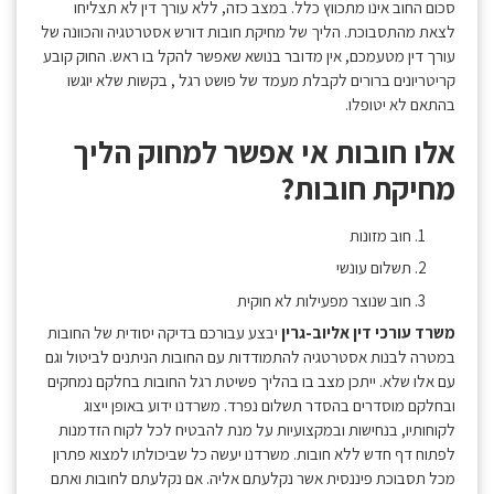
סכום החוב אינו מתכווץ כלל. במצב כזה, ללא עורך דין לא תצליחו
לצאת מהתסבוכת. הליך של מחיקת חובות דורש אסטרטגיה והכוונה של
עורך דין מטעמכם, אין מדובר בנושא שאפשר להקל בו ראש. החוק קובע
קריטריונים ברורים לקבלת מעמד של פושט רגל , בקשות שלא יוגשו
בהתאם לא יטופלו.
אלו חובות אי אפשר למחוק הליך
מחיקת חובות?
חוב מזונות
תשלום עונשי
חוב שנוצר מפעילות לא חוקית
משרד עורכי דין אליוב-גרין
יבצע עבורכם בדיקה יסודית של החובות
במטרה לבנות אסטרטגיה להתמודדות עם החובות הניתנים לביטול וגם
עם אלו שלא. ייתכן מצב בו בהליך פשיטת רגל החובות בחלקם נמחקים
ובחלקם מוסדרים בהסדר תשלום נפרד. משרדנו ידוע באופן ייצוג
לקוחותיו, בנחישות ובמקצועיות על מנת להבטיח לכל לקוח הזדמנות
לפתוח דף חדש ללא חובות. משרדנו יעשה כל שביכולתו למצוא פתרון
מכל תסבוכת פיננסית אשר נקלעתם אליה. אם נקלעתם לחובות ואתם