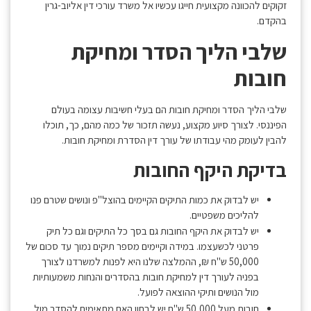
זקוקים להכוונה מקצועית חייגו עכשיו אל משרד עורכי דין אליוב-גרין
בהקדם.
שלבי הליך הסדר ומחיקת
חובות
שלבי הליך הסדר ומחיקת חובות הם בעלי חשיבות עצומה בעולם
הפיננסי. לצורך סיוע מקצוע, נעשה תזכור של כמה מהם, כך, תוכלו
להבין לעומק מהי עבודתו של עורך דין הסדרת ומחיקת חובות.
בדיקת היקף החובות
יש לבדוק את כמות התיקים הקיימים בהוצל"פ ונושים שטרם פנו
להליכים משפטיים.
יש לבדוק את היקף החובות גם בסך כל התיקים וגם כל תיק
פרטני לכשעצמו. במידה וקיימים מספר תיקים נמוך עד סכום של
50,000 ש"ח ₪, ההמלצה שלנו היא לפנות למשרדנו לצורך
בפניה לעורך דין למחיקת חובות בהסדרים והנחות משמעותיות
מול הנושים ותיקי ההוצאה לפועל.
חובות מעל 50,000 ש"ח יש לבחון האם מתאימים להסדר מול