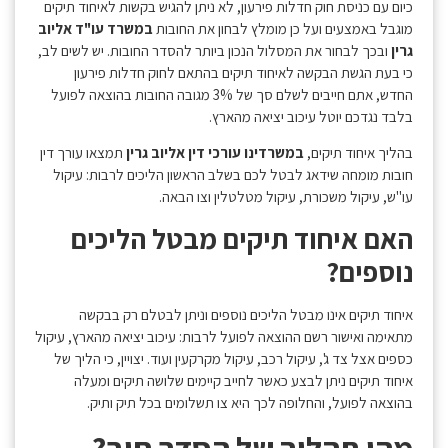
כיום עם כניסת חוק חדלות פירעון, לא ניתן להגיש בקשות לאיחוד תיקים
מוגבל באמצעים ועל כן מומלץ לבחון את החובות
במשרד עו"ד אליוב
גרין
ובכך לבחור את המסלול הנכון ביותר להסדר החובות. יש לשים לב,
כי בעת הגשת הבקשה לאיחוד תיקים בהתאם לחוק חדלות פירעון
החדש, אתם חייבים לשלם סך של 3% מגובה החובות בהוצאה לפועל
בלבד נגדכם יוטל עיכוב יציאה מהארץ.
בהליך איחוד תיקים,
במשרדינו עורכי דין אליוב גרין
תמצאו עורך דין
חובות מומחה שידאג לבטל לכם בשלב הראשון הליכים לרבות: עיקול
עו"ש, עיקול משכורת, עיקול מטלטלין וצו הבאה.
האם איחוד תיקים מבטל הליכים
נוספים?
איחוד תיקים אינו מבטל הליכים נוספים וניתן לבטלם רק בבקשה
מתאימה ואישור רשם ההוצאה לפועל לרבות: עיכוב יציאה מהארץ, עיקול
כספים אצל צד ג', עיקול רכב, עיקול מקרקעין ועוד. יצויין, כי הליך של
איחוד תיקים ניתן לבצע כאשר לחייב קיימים שלושה תיקים ומעלה
בהוצאה לפועל, והחלופה לכך היא צו תשלומים בכל תיק ותיק.
מהו תהליך של הסדר חוב?