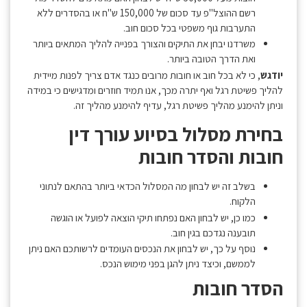
רשם ההוצל"פ עד סכום של 150,000 ש"ח או בהסדרים ללא
התערבות גוף משפטי בכל סכום חוב.
משרדנו יבחן את התיקים והצורך בפנייה להליך המתאים ביותר
ואת הדרך הטובה ביותר.
יודגש
, כי לא בכל חוב או חובות מרובים כנגד אדם צריך לפנות מיידית
להליך פשיטת רגל ואף יתרה מכך, אנו תמיד חוזרים ומדגישים כי במידה
וניתן להימנע מהליך פשיטת רגל, עדיף להימנע מהליך זה.
בחירת מסלול בסיוע עורך דין
חובות והסדר חובות
בשלב זה יש לבחון מה המסלול הכדאי ביותר בהתאם לנתוני
הלקוח.
כמו כן, יש לבחון האם נפתחו תיקי הוצאה לפועל או הוגשה
תובענה נגדכם בגין חוב.
נוסף על כך, יש לבחון את הנכסים העומדים לרשותכם האם ניתן
לממשם, וכיצד ניתן להגן בפני מימוש הנכס.
הסדר חובות