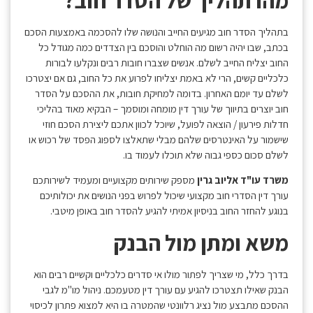
בתהליך הסדר חוב מגיעים החייב והנושה שלו להסכמה באמצעות הסכם
בכתב, שבו יהיה רשום מה הוחלט והוסכם בין הצדדים כמה מגודל כל
החוב יצליח החייב לשלם. אנשים שצברו חובות רבים ונקלעו לבורות
כלכליים קשים, הרי לא באמת יצליחו לפרוע את כל החוב, גם אם יצטרכו
לשלם עד יומם האחרון. בדומה למחיקת חובות, את ההסכם על הסדר
חוב יוצרים בתיווך של עורך דין מומחה ומוסמך – הבקיא מאוד בהליכי
חדלות פירעון / הוצאה לפועל, שיוכל לכוון אתכם ליצירת הסכם חוזי
שישמור על האינטרסים שלהם מבלי שתאלצו לספוג הפסד של רכוש או
לשלם סכום כספי גבוה שלא תוכלו לעמוד בו.
משרד עו"ד אליוב גרין
מספק שירותים מקצועיים ומעמיד לשירותכם
עורך דין הסדרי חוב מקצועי שיכול לפרוש בפני הנושים את יכולותיכם
בנוגע להחזר החוב בניסיון אמיתי להגיע להסדר חוב באופן מיטבי.
משא ומתן מול הבנק
בדרך כלל, מי שצריך לפתור מולו אי סדרים כלכליים וקשיים רבים הוא
הבנק שאילו תצטרכו להגיע עם עורך דין מטעמכם. ניהול מו"מ לגבי
ההסכם מתבצע מול נציג רלוונטי שהמטרה בו היא למצוא פתרון לכיסוי