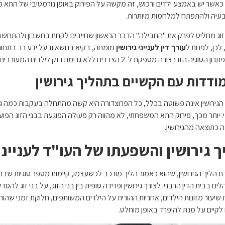
כאשר יש באמצע ילדים ורכוש, זה מקשה על הפירוק באופן נורמטיבי של התא מש
בעיה ולהתפתח למלחמות מיותרות.
וג מחליט לפרק את "החבילה" הדבר הראשון שחייבים לקחת בחשבון ולהתחשב ב
 לכן, לפנות ל
עורך דין לענייני גירושין
מומחה, בקיא בנושא ובעל ידע רב בתחום
 הזו בצורה מספקת ל-2 הצדדים ללא גרימת נזק לילדים המעורבים ולשמור על קשר משותף בין שני ההורים.
ודדות עם הקשיים בתהליך גירושין
הגירושין אינה פשוטה בכלל, כל הפרוצדורה היא קשה מהתחלה בעקבות כמה גור
. יותר מכך, פירוק התא המשפחתי, לא מהווה רק פעולה הפוגעת בבני הזוג הפועלי
 כתוצאה מהגירושין.
ך גירושין והשפעתו של העו"ד לענייני 
 הליך הגירושין, שהוא כאמור הליך מורכב לכשעצמו, קיימות מספר סוגיות שבני זו
ים בבית הדין הרבני. לצורך גירושין ופרידה סופית בין בני הזוג, על בני זוג לה
שיעור מזונות הילדים, אחריות ההורית על הילדים המשותפים, חלוקת זמני שהות לכל
 לקיים על מנת להיפרד באופן מוחלט.