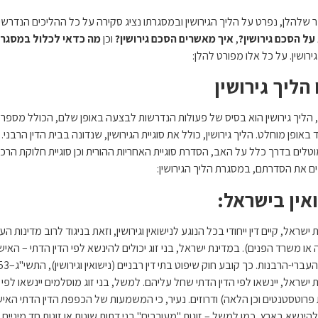
שלהלן, נפרט על הליך הגירושין ובמסגרתו נציג סקירה על כל ההליכים הנדרשים
ל הסכם גירושין?
,
איך מאשרים הסכם גירושין?
וכן
מה כדאי לכלול במסגרת
רושין. על כל אלו מפורט להלן:
הליך גירושין
 הליך גירושין הוא בסיס של פעולות הנדרשות לבצעה באופן שלם, הכולל מספר נו
באופן מוחלט. הליך גירושין, כולל את סוגיית הגירושין, שנדונה בבית הדין הרבני
טלים בדרך כלל על האב, הסדרת סוגיית האחריות ההורית וכן סוגיית חלוקת הר
ם את הסדרתם, במסגרת הליך הגירושין:
אין בישראל:
ישראל, קיים דין ייחודי בכל הנוגע לנישואין וגירושין, וזאת בניגוד לרוב מדינות ה
 או משרד הפנים). במדינת ישראל, בני זוג יכולים להינשא לפי הדין הדתי – האישי 
ברי-הרבנות. כך קובע חוק שיפוט בתי דין רבניים (נישואין וגירושין), התשי"ג–1953
 ישראל, יינשאו לפי הדין הדתי שחל עליהם. למשל, בני זוג מוסלמים יינשאו לפי
פרוטסטנטים וכן הלאה) ודרוזים. נעיר, כי המשמעות של הכפפת הדין הדתי האישי ע
להינשא בארץ, כמו למשל – זוגות "מעורבים" בני דתות שונות או זוגות חד מיניים 