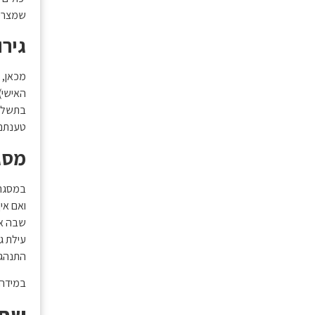
שמצריך
גירו
מכאן, כ
האישי),
בתשלום 
טענתם
מסגר
במסגרת
ואם אין
שבה אי
עילת גי
התנהגו
במידה ו