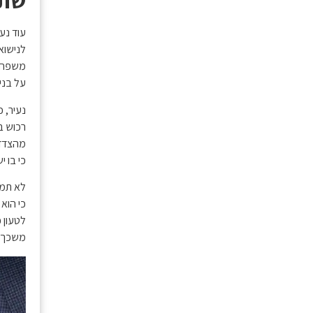
שתי
עוד נע
לנישואי
משפחה 
על בני 
נעיר, 
רכוש ב
מהצדדי
כי בו י
לא תמי
כי הוא
לטעון כ
משכך, 