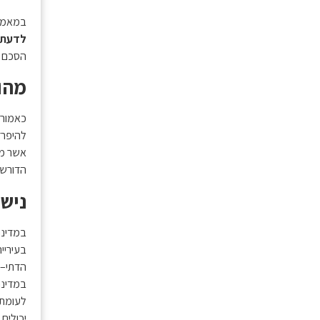
במאמר 
לדעת ע
הסכם גי
מהו 
כאמור,
להיפרד 
אשר מו
הדורשי
נישו
במדינת 
בעירייה
הדתי–הע
במדינת
לעומת 
יכולים 