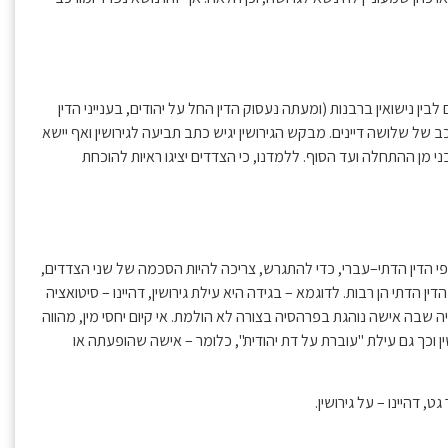
בין נישואין ברבנות (ומעתה נעסוק הדין החל על יהודים, בענייני הדין
רכב של שלושה דיינים. מבקש הגירושין יגיש כתב תביעה לגירושין ואף יישא
בני מן ההתחלה ועד הסוף. ללמדנו, כי הצדדים יציגו ראיות להוכחת
לפי הדין הדתי–עברי, כדי להתגרש, צריכה להיות הסכמה של שני הצדדים,
דין הדתי הן רבות. לדוגמא – בגידה היא עילת גירושין, דהיינו – סיטואציה
 שבה אישה נוהגת בפרהסיה בצורה לא הולמת. אי קיום יחסי מין, מהווה
ושין וכך גם עילת "עוברת על דת יהודית", כלומר – אישה שהופעתה או
, דהיינו – על גירושין.