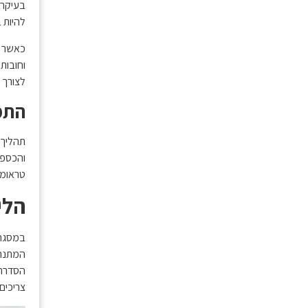
בעיקר 
להיות 
כאשר ז
וחובות,
לצורך פתרון הסוגיה
התמ
תהליך 
והכספי
טראומה
הלי
במסגרת
המתנהל
הסדרת 
צריכים