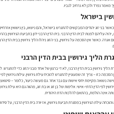
 מאמר נפרד ולכן לא נרחיב לגביו.
שין בישראל
אשר בני זוג יהודים המבקשים להתגרש בישראל, והם נישאו, בין נישואין אזרחיים ל
 יהיה עליהם לפנות לבית הדין הרבני. בית הדין הרבני ידון בתביעת הגירושין בה
אגרה. כאשר אין הסכמה על גירושין, בני הזוג ניהלו הליך גירושין בבית הדין הר
.
ת הליך גירושין בבית הדין הרבני
 הליך גירושין בבית הדין הרבני, לא די ברצון של אחד מבני הזוג כדי להתגרש. 
 הסכמה כזו – צריך זה שמעוניין להתגרש להוכיח עילת גירושין. עילות גירושין לפי ה
שה נשואה מקיימת יחסי אישות עם גבר אחר. גם מעשה כיעור, כלומר – סיטואציה
רושין לפי הדין הדתי–אישי. אלימות של בן זוג או בת זוג, מהווה גם היא עילת גיר
תה אינה הולמת, בהתאם להלכות הדת היהודית.
הוכחה עילת הגירושין במסגרת תביעת גירושין, אז יורה בית הדין הרבני, על סידור גט