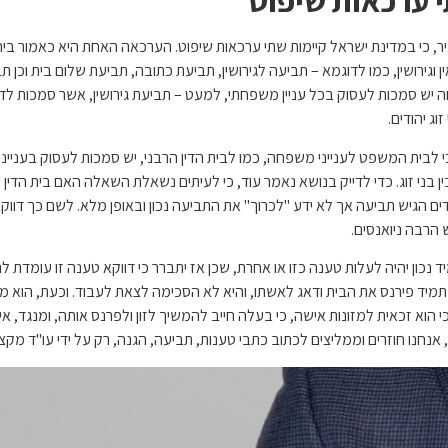
 ערכאות שיפוט
יר, כי במדינת ישראל קיימות שתי ערכאות שיפוט. הערכאה האחת היא כאמור בית ה
ן וגירושין, כמו לדוגמא – תביעה לגירושין, תביעת כתובה, תביעת שלום בית וכן 
יש סמכות לעסוק בכל עניין משפחתי, למעט – תביעת גירושין, אשר סמכות לדון ב
זוג יהודים.
כי לבית המשפט לענייני משפחה, כמו לבית הדין הרבני, יש סמכות לעסוק בענייני 
ין בני זוג. כדי לדייק בנושא נאמר עוד, כי לעיתים נשאלת השאלה האם בית הדין 
ם הגיש תביעה אך לא ידע "לכרוך" את התביעה נכון ובאופן מלא. לשם כך דווקא נכ
ש הרבה ניואנסים.
ד נכון יהיה לעלות טענה כזו או אחרת, שכן אז יתברר כי דווקא טענה זו עומדת ל
 תמיד פירנס את הבית ודאג לאשתו, והיא לא הסכימה לצאת לעבוד. וכעת, הוא מ
י הוא זכאית למזונות אישה, כי בעלה חייב להמשיך לזון ולפרנס אותה, ומנגד, אי
אנחנו חוזרים וממליצים לכתוב כתבי טענות, תביעה, הגנה, רק על ידי עו"ד מקצועי