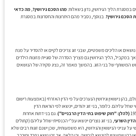
 במסגרת הליך הגירושין, נדון בשאלות:
מהו הסכם גירושין?
,
מה כדאי
 הסכם גירושין?
. בנוסף, נסביר מהם היתרונות והחסרונות במסגרת
שאים או הליכים משפטיים, שבני זוג צריכים לקיים או להסדיר על מנת
. אך במקביל, הליך הגירושין גם מצריך הסדרה של סוגיית מזונות הילדים
כוש המשותף של בני הזוג. בהמשך מאמר זה, נציג סקירה של הנושאים
עולם, בהן נישואין וגירושין הנערכים על פי הדין האזרחי (באמצעות רישום
שחל עליהם. כלומר, בני זוג יהודים, יינשאו לפי הוראות הדין
(להלן: "חוק שיפוט בתי הדין הרבניים")
. גם בני דתות אחרות
הדין השרעי
, בני זוג נוצרים יינשאו עפ"י הכנסייתי שחל עליהם (קתולים
ל ענייני הנישואין והגירושין, היא משמעותית, שכן ישנם זוגות רבים שלא
או כהן שמעוניין להינשא לגרושה, וכן הלאה. אך זהו נושא נפרד ומורכב