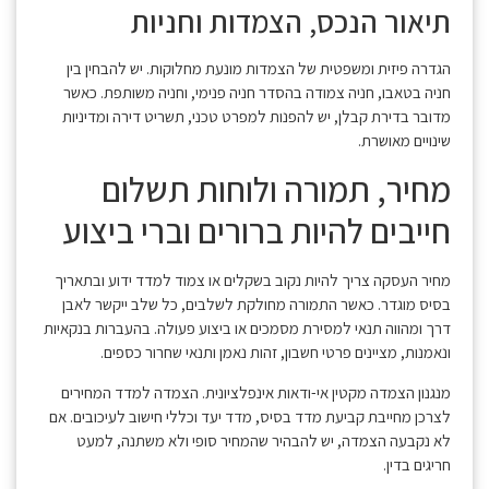
תיאור הנכס, הצמדות וחניות
הגדרה פיזית ומשפטית של הצמדות מונעת מחלוקות. יש להבחין בין
חניה בטאבו, חניה צמודה בהסדר חניה פנימי, וחניה משותפת. כאשר
מדובר בדירת קבלן, יש להפנות למפרט טכני, תשריט דירה ומדיניות
שינויים מאושרת.
מחיר, תמורה ולוחות תשלום
חייבים להיות ברורים וברי ביצוע
מחיר העסקה צריך להיות נקוב בשקלים או צמוד למדד ידוע ובתאריך
בסיס מוגדר. כאשר התמורה מחולקת לשלבים, כל שלב ייקשר לאבן
דרך ומהווה תנאי למסירת מסמכים או ביצוע פעולה. בהעברות בנקאיות
ונאמנות, מציינים פרטי חשבון, זהות נאמן ותנאי שחרור כספים.
מנגנון הצמדה מקטין אי-ודאות אינפלציונית. הצמדה למדד המחירים
לצרכן מחייבת קביעת מדד בסיס, מדד יעד וכללי חישוב לעיכובים. אם
לא נקבעה הצמדה, יש להבהיר שהמחיר סופי ולא משתנה, למעט
חריגים בדין.