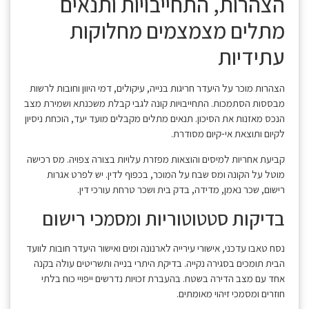
הצהרות, התחייבויות ותנאים
מתלים מצמצמים מחלוקות
עתידיות
הצהרות מוכר על היעדר חריגות בנייה, עיקולים, דמי היוון וחובות לרשות
מבססות הסתמכות. התחייבויות קונה לגבי קבלת משכנתא ושמירת מצב
הנכס מאזנות את הסיכון. תנאים מתלים מקבלים מועד יעד, הוכחת ניסיון
לקיום ותוצאת אי-קיום מסודרת.
קביעת אחריות למיסים והוצאות מפזרת עלויות בצורה צפויה. מס רכישה
מוטל על הקונה ומס שבח על המוכר, בכפוף לדין. יש לפרט אגרות
רישום, שכר נאמן, מדידה, בדק בית ושכר טרחת עורכי דין.
בדיקות סטטוטוריות ומסמכי רישום
נסח טאבו עדכני, אישורי עירייה לארנונה ומים ואישור היעדר חובות לוועד
הבית תומכים בסגירה נקייה. בדיקת היתרי בנייה ותשריטים עולה בקנה
אחד עם מצב הדירה בשטח. בהעברת זכויות נדרשים ייפויי כוח בלתי
חוזרים ומסמכי זיהוי מאומתים.