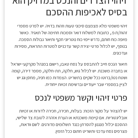
בסיס לאכיפות ההסכם
זיהוי משפטי מלא מצמצם סיכוני טעות וזהות בדויה. יש לפרט מספרי
זהות/ח.פ., כתובות למשלוח דואר וסמכות חתימה של תאגיד. כאשר
מיופה כוח חותם, נדרש ייפוי כוח נוטריוני תקף ותיאור גבולות הסמכה.
בנוסף, יש לכלול פרטי יצירת קשר עדכניים למטרות התראות, מסירות
ועדכונים.
תיאור הנכס חייב להתבסס על נסח טאבו, רישום במנהל מקרקעי ישראל
או בחברה משכנת. יש לכלול גוש, חלקה, תת-חלקה, מספר דירה, קומה
ושטח נטו/ברוטו ככל שקיים בתשריט. הצמדות כמו חניה, מחסן וגג יש
לציין במספרי שבר ייעודיים וברשימת זכויות ייחודית.
פרטי זיהוי וקשר משפטי לנכס
יש להצהיר על מקור הזכות: בעלות, חכירה, חכירה לדורות או זכויות
אובליגטוריות. אם קיימת משכנתא או הערת אזהרה לטובת צד שלישי,
ההסכם יכלול מנגנון להסרתן כנגד תשלומים מדורגים. לשם וודאות,
מצרפים נסח עדכני ותשריט חתום ככל הזמין.