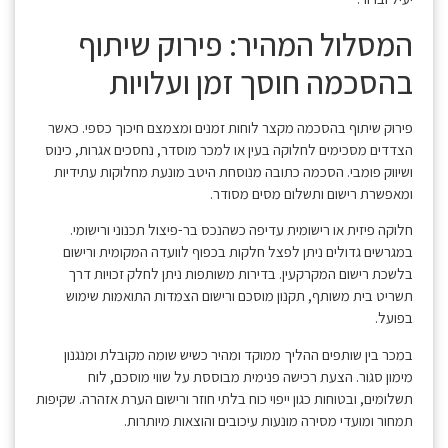
המסלול המהיר: פירוק שיתוף
בהסכמה חוסך זמן ועלויות
פירוק שיתוף בהסכמה מקצר לוחות זמנים ומצמצם חיכוך כספי. כאשר
הצדדים מסכימים לחלוקה בעין או למכר מוסדר, נחסכים אגרות, כינוס
ושיווק פומבי. הסכמה כתובה מנוסחת היטב מונעת מחלוקות עתידיות
ומאפשרת רישום ותשלום מסים מסודר.
חלוקה פיזית או רישומית עדיפה כשהנכס בר-פיצול תכנוני ורישומי.
במגרשים גדולים ניתן לפצל חלקות בכפוף לוועדה המקומית ורישום
בלשכת רישום המקרקעין. בדירות משותפות ניתן לחלק זכויות דרך
תשריט בית משותף, תקנון מוסכם ורישום הצמדות התואמות שימוש
בפועל.
במכר בין שותפים ההליך ממוקד ומהיר כשיש שומה מקובלת ומנגנון
מימון סגור. הצעת רכישה פנימית מבוססת על שווי מוסכם, לוח
תשלומים, ובטוחות כגון ייפוי כוח בלתי חוזר ורישום הערת אזהרה. שקיפות
תמחור ומועדי מסירה מונעות עיכובים והוצאות מיותרות.