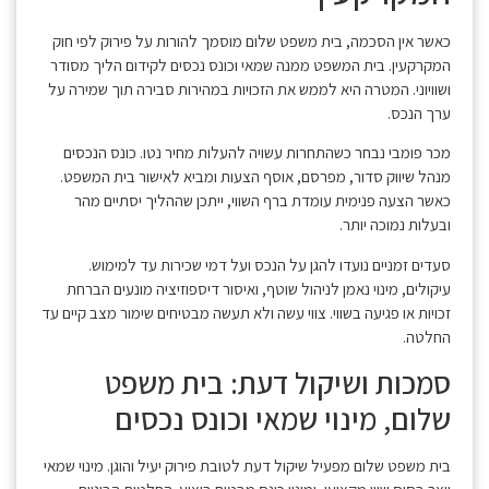
כאשר אין הסכמה, בית משפט שלום מוסמך להורות על פירוק לפי חוק
המקרקעין. בית המשפט ממנה שמאי וכונס נכסים לקידום הליך מסודר
ושוויוני. המטרה היא לממש את הזכויות במהירות סבירה תוך שמירה על
ערך הנכס.
מכר פומבי נבחר כשהתחרות עשויה להעלות מחיר נטו. כונס הנכסים
מנהל שיווק סדור, מפרסם, אוסף הצעות ומביא לאישור בית המשפט.
כאשר הצעה פנימית עומדת ברף השווי, ייתכן שההליך יסתיים מהר
ובעלות נמוכה יותר.
סעדים זמניים נועדו להגן על הנכס ועל דמי שכירות עד למימוש.
עיקולים, מינוי נאמן לניהול שוטף, ואיסור דיספוזיציה מונעים הברחת
זכויות או פגיעה בשווי. צווי עשה ולא תעשה מבטיחים שימור מצב קיים עד
החלטה.
סמכות ושיקול דעת: בית משפט
שלום, מינוי שמאי וכונס נכסים
בית משפט שלום מפעיל שיקול דעת לטובת פירוק יעיל והוגן. מינוי שמאי