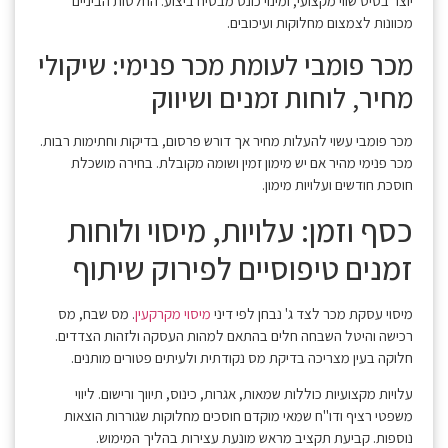
יוצר בסיס שווי מקצועי, ומינוי כונס מבטיח ביצוע. החלטות הביניים
מכוונות לצמצום מחלוקות ועיכובים.
מכר פומבי לעומת מכר פנימי: שיקולי
מחיר, לוחות זמנים ושיווק
מכר פומבי עשוי להעלות מחיר אך דורש פרסום, בדיקות וחתימות רבות.
מכר פנימי מהיר אם יש מימון זמין ושומה מקובלת. בחירה מושכלת
חוסכת חודשים ועלויות מימון.
כסף וזמן: עלויות, מיסוי ולוחות
זמנים טיפוסיים לפירוק שיתוף
מיסוי עסקת מכר לצד ג' נבחן לפי דיני
מיסוי מקרקעין
. מס שבח, מס
רכישה והיטל השבחה חלים בהתאם למהות העסקה ולזהות הצדדים.
חלוקה בעין מצריכה בדיקת מס נקודתית ולעיתים פטורים מותנים.
עלויות מקצועיות כוללות שמאות, אגרות, כינוס, תיווך ורישום. ליווי
משפטי רציף ודו"ח שמאי מוקדם חוסכים מחלוקות שגוררות הוצאות
נוספות. קביעת תקציב מראש מונעת עצירות בהליך המימוש.