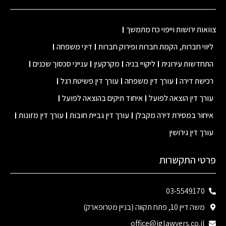
צוואות ירושות וייפוי כח מתמשך
ליווי חברות, הקמת חברות ופירוק חברות
דיני משפחה
התחדשות עירונית
ליקויי בניה
מקרקעין
ענייני סכסוך שכנים
רכישת דירה
עורך דין משפחה
עורך דין פשיטת רגל
עורך דין הוצאה לפועל
איחוד תיקים בהוצאה לפועל
איחור במסירת דירה מקבלן
עורך דין גביית חובות
עורך דין מזונות
עורך דין גירושין
פרטי התקשרות
03-5549170
משה דיין 10, פתח תקווה (בניין מטרופארק)
office@iglawyers.co.il