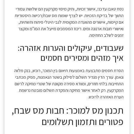
נסח טאבו עדכני, אישור זכויות, ותיק מיסוי מקרקעין הם שלושת עמודי
התווך של בדיקת הזכויות. יש לצרף שומות מס שבח/רכישה היסטוריות
אם קיימות, אישורים מהוועדה המקומית לגבי היטלי פיתוח ותשתיות,
ואישורי חובות ארנונה ומים. ריכוז המסמכים מייעל את המו"מ ומקצר
זמנים לשלב החתימה.
שעבודים, עיקולים והערות אזהרה:
איך מזהים ומסירים חסמים
הסרת חסמים מתבצעת באמצעות תיאום בין המוכר, רוכש, בנק מלווה
ונאמן. עורך הדין מגדיר תשלום לסילוק בשטר הנאמנות, מפיק מכתבי
התחייבות בלתי חוזרים, ומוודא מסירה מקוונת של שטרי מחיקה לרשם
המקרקעין. רק לאחר אישור מחיקה והפקדת תשלום מובטח נרשמת
הערת האזהרה לרוכש.
תכנון מס למוכר: חבות מס שבח,
פטורים ותזמון תשלומים