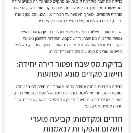
בדיקת מס שבח מוקדמת קובעת אם מתקיים פטור כדירת מגורים יחידה
ומה שיעור המס. עורך הדין מחשב תקופות החזקה, שווי רכישה, הוצאות
מותרות ושיפורים, ומעריך השפעה על המחיר נטו. תכנון מס נכון משנה
תזרים, לוחות תשלום וסעיפי הקצאת מסים בין הצדדים.
הגדרת מועדי תשלום חכמה מצמצמת עלויות מימון וקנסות. כאשר
צפויות מקדמות מס שבח, נדרש לקבוע הפקדות לחשבון נאמנות
והעברת אסמכתאות לשחרור מדורג. תיאום בין מועדי מסירה, תשלומי
ביניים ואישורי מס מונע עיכובים בהעברת זכויות.
בדיקת מס שבח ופטור דירה יחידה:
חישוב מקדים מונע הפתעות
בדיקה מוקדמת בוחנת עמידה בתנאי פטור דירה יחידה לפי הדין החל
ומונעת חישוב שגוי. יש לאמת בעלויות נוספות של המוכר, שימוש בנכס,
ותאריכי מכירה קודמים. תיעוד מדויק של מסמכי רכישה, שיפורים ושכר
טרחה מפחית מס בפועל.
תזרים ומקדמות: קביעת מועדי
תשלום והפקדות לנאמנות