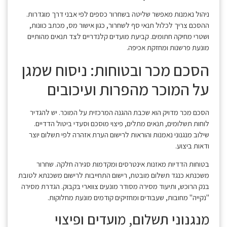
ניהול נאמנות מאפשר שליטה בשחרור כספים לפי אבני דרך מוגדרות.
ההסכם צריך לכלול תנאי סף לשחרור, כגון אישור מס, מכתב כוונות,
ושטרי מחיקה חתומים. קביעת מועדים קלנדריים לצד תנאים מהותיים
מונעת פרשנות ומחזקת אכיפה.
הסכם מכר ובטוחות: ניסוח שמגן
על המוכר מהפרות ועיכובים
הסכם מכר מדויק הוא שכבת ההגנה המרכזית על המוכר. יש להגדיר
לוחות תשלומים, תנאים מתלים, פיצוי מוסכם וסעדי ביטול הדדיים.
שילוב מנגנוני נאמנות והוראות לרישום הערת אזהרה לפי תשלום יוצר
ודאות ביצוע.
בטוחות הדדיות מאזנות אינטרסים ומקדמות סגירה חלקה. שחרור
משכנתא כנגד תשלום מובטח, רישום התחייבות לרישום משכנתא לטובת
בנק הרוכש, ותיעוד מסירה מסודר מונעים צווארי בקבוק. הגדרת מסירה
"נקייה" מחובות, שעבודים ומחזיקים קודמים מונעת מחלוקות.
מנגנוני תשלום, מועדים ופיצוי