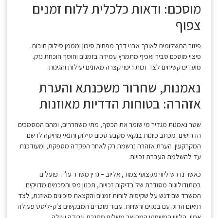
מוסכם: ודאות כלכלית ללוח זמנים
צפוף
פיזור התשלומים לאורך אבני דרך מפחית סיכון ומממן סילוק חובות.
פיצוי מוסכם סביר ואכיף מתמרץ עמידה בזמנים וחוסך הוכחת נזק.
מועדים קשיחים לצד זכות ריפוי קצרה מאזנים יעילות והגינות.
נאמנות, שחרור משכנתא והערת
אזהרה: בטוחות הדדיות מאוזנות
שטר נאמנות מגדיר מי שומר את הכסף, מתי משחררים, ומהם המסמכים
הדרושים. מכתב כוונות בנקאי מקבע סכום סילוק ותנאי מחיקה לרשם
המקרקעין. הערת אזהרה נרשמת רק לאחר הפקדה מספקת, ומעודכנת
עד להשלמת העברת זכויות.
כאשר נדרש ליווי מקצועי צמוד, אליוב – גרין משרד עו"ד פועלים
במתודולוגיה מסודרת של בדיקות זכויות, תכנון מס והסכמים מדויקים.
המשרד שם דגש על שקיפות לוחות זמנים והקצאת סיכונים מאוזנת, לצד
תיאום הדוק עם בנקים ורשויות. עבור מוכרים המבקשים צ'ק-ליסט פעולה
אמין, הליווי המשפטי המתואר משלים מסגרת עבודה יעילה.