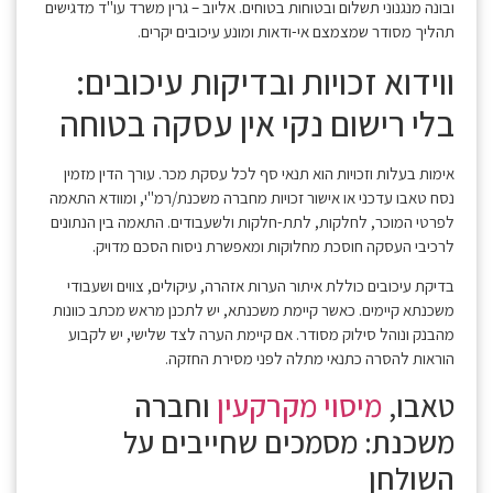
ובונה מנגנוני תשלום ובטוחות בטוחים. אליוב – גרין משרד עו"ד מדגישים
תהליך מסודר שמצמצם אי-ודאות ומונע עיכובים יקרים.
ווידוא זכויות ובדיקות עיכובים:
בלי רישום נקי אין עסקה בטוחה
אימות בעלות וזכויות הוא תנאי סף לכל עסקת מכר. עורך הדין מזמין
נסח טאבו עדכני או אישור זכויות מחברה משכנת/רמ"י, ומוודא התאמה
לפרטי המוכר, לחלקות, לתת-חלקות ולשעבודים. התאמה בין הנתונים
לרכיבי העסקה חוסכת מחלוקות ומאפשרת ניסוח הסכם מדויק.
בדיקת עיכובים כוללת איתור הערות אזהרה, עיקולים, צווים ושעבודי
משכנתא קיימים. כאשר קיימת משכנתא, יש לתכנן מראש מכתב כוונות
מהבנק ונוהל סילוק מסודר. אם קיימת הערה לצד שלישי, יש לקבוע
הוראות להסרה כתנאי מתלה לפני מסירת החזקה.
טאבו,
מיסוי מקרקעין
וחברה
משכנת: מסמכים שחייבים על
השולחן