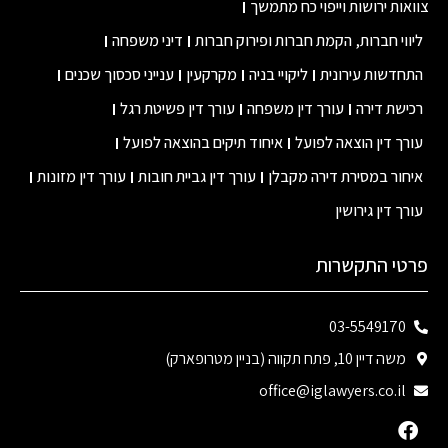
צוואות ירושות וייפוי כח מתמשך
ליווי חברות, הקמת חברות ופירוק חברות
דיני משפחה
התחדשות עירונית
ליקויי בניה
מקרקעין
ענייני סכסוך שכנים
רכישת דירה
עורך דין משפחה
עורך דין פשיטת רגל
עורך דין הוצאה לפועל
איחוד תיקים בהוצאה לפועל
איחור במסירת דירה מקבלן
עורך דין גביית חובות
עורך דין מזונות
עורך דין גירושין
פרטי התקשרות
03-5549170
משה דיין 10, פתח תקווה (בניין מטרופארק)
office@iglawyers.co.il