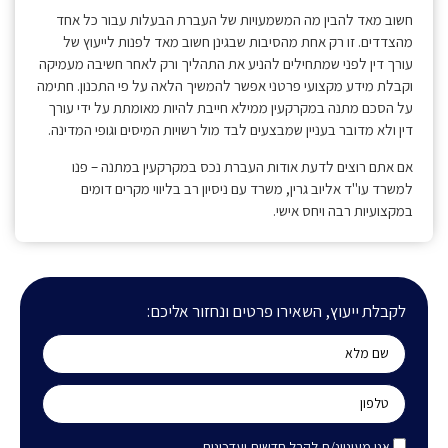
חשוב מאד להבין מה המשמעויות של העברת הבעלות עבור כל אחד
מהצדדים. זו רק אחת מהסיבות שבגינן חשוב מאד לפנות לייעוץ של
עורך דין לפני שמתחילים להניע את התהליך ורק לאחר חשיבה מעמיקה
וקבלת מידע מקצועי פרטני אפשר להמשיך הלאה על פי התכנון. חתימה
על הסכם מתנה במקרקעין ממילא חייבת להיות מאומתת על ידי עורך
דין ולא מדובר בעניין שמבצעים לבד מול רשויות המיסים וגופי המדינה.
אם אתם רוצים לדעת אודות העברת נכס במקרקעין במתנה – פנו
למשרד עו"ד אליוב גרין, משרד עם ניסיון רב בליווי מקרים דומים
במקצועיות רבה ויחס אישי.
לקבלת ייעוץ, השאירו פרטים ונחזור אליכם:
אני מעוניינ/ת לקבל חדשות ועדכונים