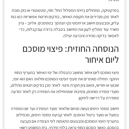
בפרקטיקה, מתחילים בזיהוי המסלול החל: חוזי, סטטוטורי או נזק מוכח.
לאחר מכן מגדירים את תקופת האיחור, בודקים חריגות אפשריות כמו כוח
עליון, ומבצעים חישוב אריתמטי נקי הנתמך במסמכים. אליוב – גרין
משרד עוד ממליץ לעגן את החישוב בטבלה ברורה עם קבלות, כדי
לאפשר בדיקה מהירה והכרעה יעילה.
הנוסחה החוזית: פיצוי מוסכם
ליום איחור
פיצוי מוסכם ליום איחור מחושב כהכפלה של ימי האיחור בתעריף החוזי
התקף. תחילה מאתרים את סעיף הפיצוי המוסכם וחלותו: האם הוא יומי,
שבועי או חודשי, והאם צוין תקרת פיצוי. לאחר מכן בודקים תנאים מתלים,
מועדי מסירה מותנים, ונסיבות שמתחילות את הספירה רק לאחר הודעה
מסודרת על דרישה לתיקון.
חישוב מספר הימים נעשה מהיום שלאחר מועד המסירה ועד יום המסירה
בפועל או מועד ביטול ההסכם. לאחר קביעת מספר הימים, מכפילים
בתעריף היומי המוסכם ומבצעים התאמות לפי הצמדה אם נקבעה
בהסכם. כאשר הסכום החוזי נראה בלתי מידתי, בית המשפט רשאי