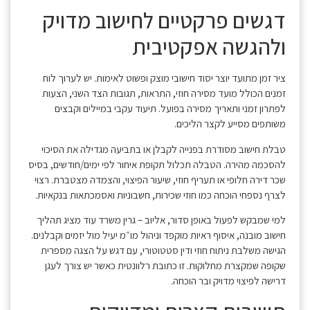
דגשים פרקטיים לחישוב מדויק
ולהגשה אפקטיבית
ציר זמן מתועד יוצר יסוד חישובי מוצק ופשוט לאימות. יש לערוך לוח
זמנים הכולל מועד מסירה חוזי, התראות, תגובות הצד השני, הצעות
לפתרון זמני ותאריך מסירה בפועל. תיעוד עקבי במיילים וקבצים
משותפים מסייע לקצר הליכים.
טבלת חישוב מסודרת בפנייה לקבלן או בתביעה מגדילה את הסיכוי
להסכמה מהירה. הטבלה תכלול תקופת איחור לפי ימים/חודשים, בסיס
שכר דירה חלופי או תעריף חוזי, שיעור הפיצוי, והצמדה מצטברת. רצוי
לצרף נספחי הוכחה כמו חוזי שכירות, חשבוניות ואסמכתאות בנקאיות.
למי שמבקש לפעול באופן סדור, אליוב – גרין משרד עוד מציג תהליך
חישוב מובנה, איסוף ראיות מוקפד וניהול מו״מ יעיל מול יזמים וקבלנים.
הגישה משלבת ניתוח חוזי ודין סטטוטורי, עם דגש על הצגה מספרית
שקופה שמקצרת מחלוקות. זו כתובת רלוונטית כאשר יש צורך לעגן
דרישה לפיצוי מדויק ובר הוכחה.