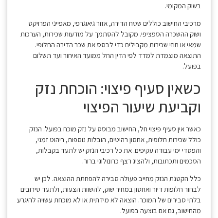
בשוק המקומי.
מרכיבי החישוב כוללים שטח הדירה, אזור גיאוגרפי, מאפייני הפרויקט
ושוק ההשכרה הספציפי. מקובל להסתמך על מודעות שכירות, הערכות
שמאי או חוזי שכירות מקבילים כדי לבסס את שכר הדירה החלופי.
התוצאה מוצמדת למדד לפי הדין החל ממועד האיחור ועד תשלום
בפועל.
כשאין סעיף פיצוי: הוכחת נזק
וקביעת שיעור הפיצוי
כאשר אין סעיף פיצוי חל, החישוב מבוסס על נזק מוכח בפועל. הנזק
כולל שכירות חלופית, אחסון רהיטים, הובלות נוספות, ריהוט זמני,
והפסדי ימי עבודה עקיפים. את כל רכיבי הנזק יש לתעד בקבלות,
הסכמים ותכתובות, ולהציג רצף כרונולוגי ברור.
כלל הקטנת הנזק מחייב פעולה סבירה להפחתת ההוצאה. לכן יש
לבחור חלופות דיור ואחסון במחיר שוק, להשוות הצעות, ולתעד סירובים
בלתי סבירים של המוכר. הוצאה לא מידתית או לא מוכחת עשויה להיגרע
מהחישוב, גם אם בוצעה בפועל.