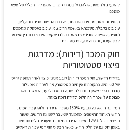
להתערב ולהפחית או להגדיל במקרי קיצון בהתאם לדין הכללי של פיצוי
מוסכם.
קיזוזים והחרגות מקטינים את התקופה ברת החישוב. חריגי כוח עליון,
עיכובים בקבלת משכנתא באשמת הרוכש, או עיכוב באספקת מסמכים
נחוצים, עשויים להחריג ימים מספירה. נדרש קשר סיבתי ברור בין האירוע
לבין העיכוב, והוכחה תיעודית מסודרת.
חוק המכר (דירות): מדרגות
פיצוי סטטוטוריות
בדירות חדשות, חוק המכר (דירות) קובע מנגנון פיצוי לאחר תקופת גרייס
של 60 ימים. בתקופה זו אין חיוב סטטוטורי, אך לאחריה מופעלות
מדרגות פיצוי שאינן ניתנות להפחתה בהסכם לרעת הרוכש. החישוב
מבוסס על שכר דירה חלופי לדירה דומה באזור.
המדרגה הראשונה קובעת 150% משכר הדירה החלופי עבור שמונת
חודשי האיחור הראשונים. מהמועד שמעבר לשמונה חודשים, שיעור
הפיצוי יורד ל-125% משכר הדירה החלופי. השיעורים חלים חודשית
באופן יחסי גם על חלקי חודש, כאשר הבסיס הוא דמי שכירות ריאליים