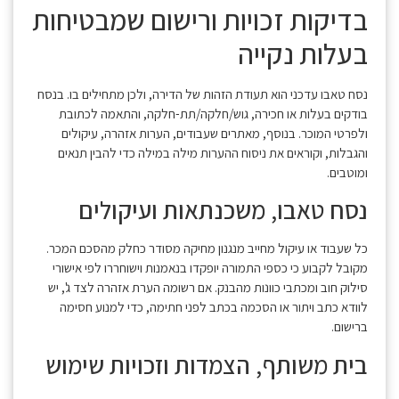
בדיקות זכויות ורישום שמבטיחות
בעלות נקייה
נסח טאבו עדכני הוא תעודת הזהות של הדירה, ולכן מתחילים בו. בנסח
בודקים בעלות או חכירה, גוש/חלקה/תת-חלקה, והתאמה לכתובת
ולפרטי המוכר. בנוסף, מאתרים שעבודים, הערות אזהרה, עיקולים
והגבלות, וקוראים את ניסוח ההערות מילה במילה כדי להבין תנאים
ומוטבים.
נסח טאבו, משכנתאות ועיקולים
כל שעבוד או עיקול מחייב מנגנון מחיקה מסודר כחלק מהסכם המכר.
מקובל לקבוע כי כספי התמורה יופקדו בנאמנות וישוחררו לפי אישורי
סילוק חוב ומכתבי כוונות מהבנק. אם רשומה הערת אזהרה לצד ג', יש
לוודא כתב ויתור או הסכמה בכתב לפני חתימה, כדי למנוע חסימה
ברישום.
בית משותף, הצמדות וזכויות שימוש