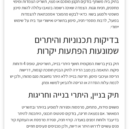
בתיק בית משותף בודקים תקנון מוסכם או מצוי, תשריט הצמדות ומיפוי
מחסנים, חניות וגגות. הצמדה שאינה רשומה בטאבו עלולה להוות סיכון
משפטי ולפגוע בשווי. כדאי לבקש מהמוכר אסמכתאות להצמדות
בפועל, לרבות מספרי חניה, סימון בתשריט ואישורי ועד בית על שימוש
ייחודי.
בדיקות תכנוניות והיתרים
שמונעות הפתעות יקרות
תיק בניין ברשות המקומית חושף היתרי בנייה, תשריטים, טופס 4 ודוחות
פיקוח. התאמה בין מצב הדירה לתיק הבניין חוסכת קנסות, דרישות
הריסה ועיכובי מימון. חריגות בנייה ללא היתר נחשבות פגם מהותי, ולכן יש
לכמת עלות הסדרה או הריסה ולהביאן למשא ומתן.
תיק בניין, היתרי בנייה וחריגות
משווים מידות, פתחים, מרפסות וסגירות למופיע בהיתר ובתשריט
המאושר. אם נמצאה חריגה, בודקים סטטוס תכנוני, היתכנות להיתר
בדיעבד ולוחות זמנים בוועדה. קירוי חניה, סגירת מרפסת או העתקת קיר
פנים עשויים לדרוש היתר או דיווח, ולכן מכניסים סעיפים חוזיים