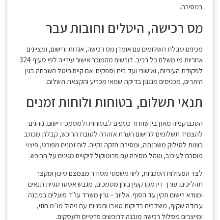
במסירה.
מס רכישה, היטלים וחובות עבר
מכינים טבלת תשלומים עם אומדן מס רכישה, אגרות ורישום, ומציינים
אחריות מי משלם כל רכיב. דורשים מהמוכר אישור עירייה לפי סעיף 324
לפקודת העיריות, ואישורי ועד בית וספקים. אם קיים היטל השבחה בגין
היתרים, מכניסים מנגנון בדיקת שמאי מכריע והקצאת תשלום.
תנאי תשלום, בטוחות ולוחות זמנים
הסכם קנייה מאזן בין שחרור כספים לבטוחות ולמסמכי רישום. נוהגים
להצמיד תשלומים לרישום הערת אזהרה לטובת הרוכש, קבלת מכתב
כוונות לסילוק משכנתה, ומסירת חזקה נקייה. לוח זמנים מפורט, פיצוי
מוסכם לעיכוב, ונוהל מסירה עם פרוטוקול ליקויים מגינים על הרוכש.
לצד הפעולות הטכניות, ליווי משפטי מסודר מצמצם סיכון ומקצר
תהליכים. עורך דין מקרקעין בוחן מסמכים, מגבש אסטרטגיית תנאים
ומוודא רישום תקין עד הסוף. אליוב – גרין משרד עו"ד פועלים במבנה
עבודה שקוף, משלבים בדיקות טאבו ותכניות עם ניהול מו״מ חוזי,
ומייצרים מסלול רכישה מובנה לרוכשים פרטיים ולעסקים.