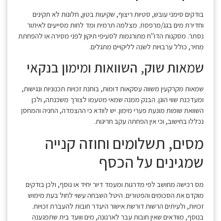
בודקים סימני עובש, סטיות ריצוף, שקיעות בטון, חלונות לא תקינים
וחדירת מים בגג/מרפסת. מצלמה תרמית ומד לחות מסייעים לאיתור
נסתר. מסקנות הדו"ח מתורגמות לסעיפי תיקון לפני מסירה או להפחתת
מחיר, כולל ערבויות לשנה לליקויים מתגלים.
שמאות שוק, השוואות ומימון בנקאי
שמאות מקרקעין משווה עסקאות דומות, בוחנת זכויות תכנוניות ונגישות,
ומעדכנת שווי הוגן. הבנק ממנה שמאי מטעמו לצורך משכנתה, ולכן
השוואת שומות מונעת פערי מימון. יש לוודא כי ההצמדה, החניה והמחסן
נכללו בחישוב, וכי אין הפחתה עקב חריגות.
מסים, תשלומים וחוזה קנייה
שמגינים על הכסף
מס רכישה מחושב לפי מדרגות ומעמד דיור יחיד או נוסף, ולכן בודקים
מוקדם את הסכומים והפטורים. היטל השבחה עשוי לחול בעת מימוש
זכויות, ולעיתים הרשות דורשת אישור היעדר חובות להעברת זכויות.
בנוסף, מוודאים שאין חובות עבר לארנונה, מים ווועד בית שתפגענה